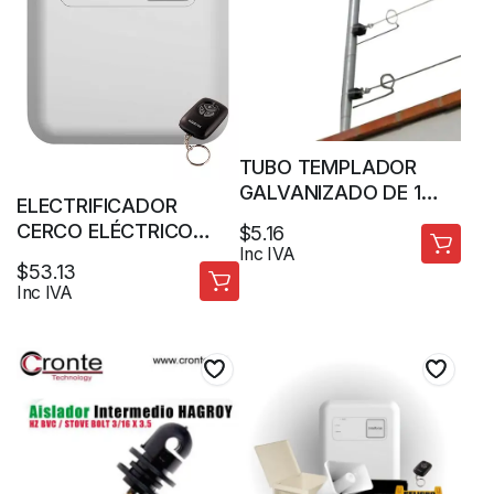
TUBO TEMPLADOR
GALVANIZADO DE 1
ELECTRIFICADOR
1/4″ X 1M X 1.5MM +
CERCO ELÉCTRICO
$
5.16
REGATON PARA CERCO
Inc IVA
INTELBRAS ELC-3020
ELECTRICO
$
53.13
ALCANCE 7000M +
Inc IVA
CONTROL REMOTO