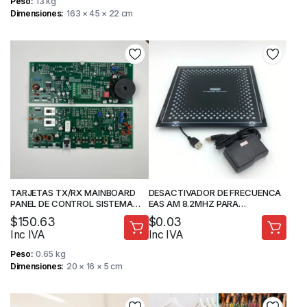
Peso
13 kg
Dimensiones
163 × 45 × 22 cm
TARJETAS TX/RX MAINBOARD
DESACTIVADOR DE FRECUENCA
PANEL DE CONTROL SISTEMA
EAS AM 8.2MHZ PARA
EAS 5600 RF 802 MHZ
ESCRITORIO
$
150.63
$
0.03
Inc IVA
Inc IVA
Peso
0.65 kg
Dimensiones
20 × 16 × 5 cm