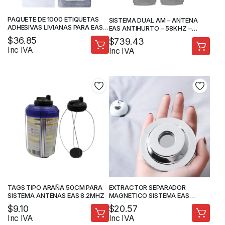
PAQUETE DE 1000 ETIQUETAS
SISTEMA DUAL AM – ANTENA
ADHESIVAS LIVIANAS PARA EAS
EAS ANTIHURTO – 58KHZ –
RF 8.2MHz
180CM / 200CM
$
36.85
$
739.43
Inc IVA
Inc IVA
TAGS TIPO ARAÑA 50CM PARA
EXTRACTOR SEPARADOR
SISTEMA ANTENAS EAS 8.2MHZ
MAGNETICO SISTEMA EAS
DESACTIVADOR
$
9.10
$
20.57
Inc IVA
Inc IVA