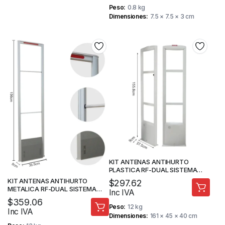
Peso
0.8 kg
Dimensiones
7.5 × 7.5 × 3 cm
KIT ANTENAS ANTIHURTO
PLASTICA RF-DUAL SISTEMA
EAS PARA SEGURIDAD DE
KIT ANTENAS ANTIHURTO
$
297.62
TIENDAS
METALICA RF-DUAL SISTEMA
Inc IVA
EAS
$
359.06
Peso
12 kg
Inc IVA
Dimensiones
161 × 45 × 40 cm