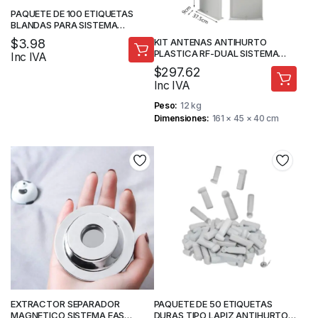
PAQUETE DE 100 ETIQUETAS
BLANDAS PARA SISTEMA
ANTIHURTO EAS AM 58KHz
$
3.98
KIT ANTENAS ANTIHURTO
PLASTICA RF-DUAL SISTEMA
Inc IVA
EAS PARA SEGURIDAD DE
$
297.62
TIENDAS
Inc IVA
Peso
12 kg
Dimensiones
161 × 45 × 40 cm
EXTRACTOR SEPARADOR
PAQUETE DE 50 ETIQUETAS
MAGNETICO SISTEMA EAS
DURAS TIPO LAPIZ ANTIHURTO