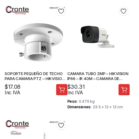
SOPORTE PEQUEÑO DE TECHO
CAMARA TUBO 2MP – HIKVISION
PARA CAMARA PTZ – HIKVISION
IP66 – IR 40M – CAMARA DE
– DS-1663ZJ
SEGURIDAD
$
17.08
$
30.31
Inc IVA
Inc IVA
Peso
0.470 kg
Dimensiones
23.5 × 12 × 12 cm