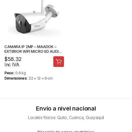
CAMARA IP 2MP – MAADOK –
EXTERIOR WIFI MICRO SD AUDIO
2 VIAS – IR 20M- MAA-M4EX2
$
58.32
Inc IVA
Peso
0.6 kg
Dimensiones
22 × 12 × 9 cm
Envío a nivel nacional
Locales físicos: Quito, Cuenca, Guayaquil