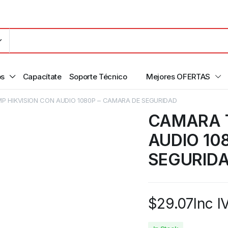
os
Capacítate
Soporte Técnico
Mejores OFERTAS
 HIKVISION CON AUDIO 1080P – CAMARA DE SEGURIDAD
CAMARA T
AUDIO 10
SEGURID
$
29.07
Inc I