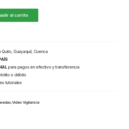
adir al carrito
 Quito, Guayaquil, Cuenca
PAÍS
NAL
para pagos en efectivo y transferencia
rédito o débito
eo tutoriales
leadas
,
Video Vigilancia