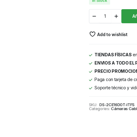
In Stock
Añ
Add to wishlist
TIENDAS FÍSICAS
en
ENVIOS A TODO EL 
PRECIO PROMOCIO
Paga con tarjeta de c
Soporte técnico y vid
SKU:
DS-2CE16D0T-ITFS
Categories:
Cámaras Cab