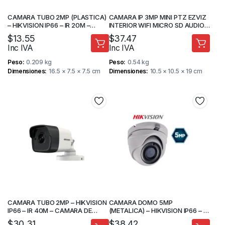
CAMARA TUBO 2MP (PLASTICA)
CAMARA IP 3MP MINI PTZ EZVIZ
– HIKVISION IP66 – IR 20M –
INTERIOR WIFI MICRO SD AUDIO 2
CAMARA DE SEGURIDAD
VIAS – CAMARA DE SEGURIDAD
$
13.55
$
37.47
Inc IVA
Inc IVA
Peso
0.209 kg
Peso
0.54 kg
Dimensiones
16.5 × 7.5 × 7.5 cm
Dimensiones
10.5 × 10.5 × 19 cm
CAMARA TUBO 2MP – HIKVISION
CAMARA DOMO 5MP
IP66 – IR 40M – CAMARA DE
(METALICA) – HIKVISION IP66 – IR
SEGURIDAD
20M – CAMARAS DE SEGURIDAD
$
30.31
$
38.42