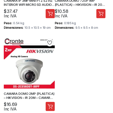
CAMARA IP 3MP MINI PTZ EZVIZ
CAMARA DOMO 720P 1MP
INTERIOR WIFI MICRO SD AUDIO 2
(PLASTICA) – HIKVISION – IR 20M
VIAS – CAMARA DE SEGURIDAD
– CAMARA DE SEGURIDAD
$
37.47
$
10.58
Inc IVA
Inc IVA
Peso
0.54 kg
Peso
0.185 kg
Dimensiones
10.5 × 10.5 × 19 cm
Dimensiones
9.5 × 9.5 × 8 cm
CAMARA DOMO 2MP (PLASTICA)
– HIKVISION – IR 20M – CAMARA
DE SEGURIDAD
$
16.69
Inc IVA