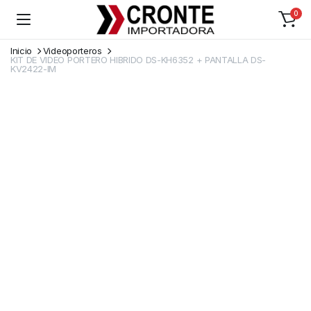
0
Inicio
Videoporteros
KIT DE VIDEO PORTERO HIBRIDO DS-KH6352 + PANTALLA DS-
KV2422-IM