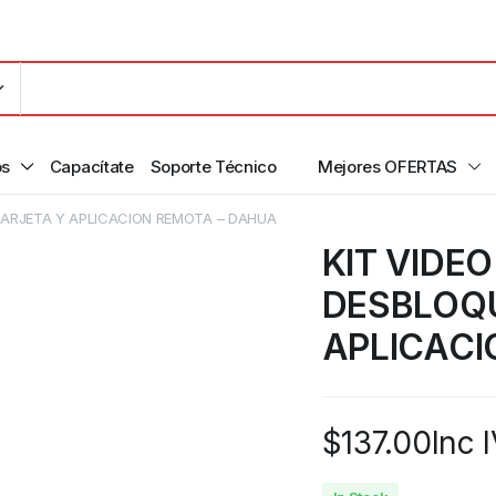
os
Capacítate
Soporte Técnico
Mejores OFERTAS
 TARJETA Y APLICACION REMOTA – DAHUA
KIT VIDEO
DESBLOQU
APLICACI
$
137.00
Inc 