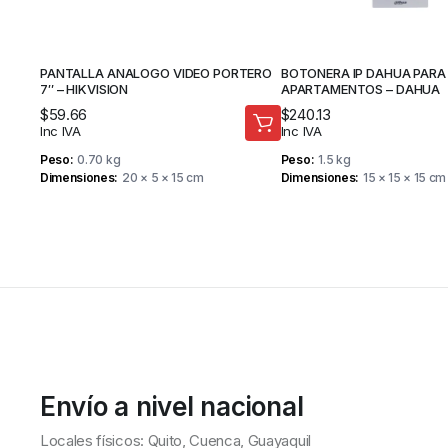
PANTALLA ANALOGO VIDEO PORTERO
BOTONERA IP DAHUA PARA
7″ – HIKVISION
APARTAMENTOS – DAHUA
$
59.66
$
240.13
Inc IVA
Inc IVA
Peso
0.70 kg
Peso
1.5 kg
Dimensiones
20 × 5 × 15 cm
Dimensiones
15 × 15 × 15 cm
Envío a nivel nacional
Locales físicos: Quito, Cuenca, Guayaquil