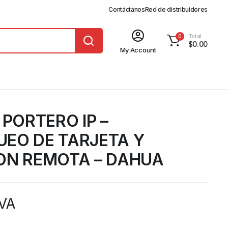
Contáctanos
Red de distribuidores
Total
0
$
0.00
My Account
 PORTERO IP –
EO DE TARJETA Y
ON REMOTA – DAHUA
IVA