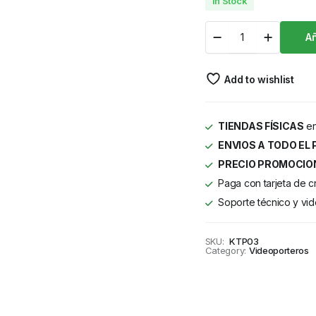
In Stock
Añ
Add to wishlist
TIENDAS FÍSICAS
en
ENVIOS A TODO EL 
PRECIO PROMOCIO
Paga con tarjeta de c
Soporte técnico y vid
SKU:
KTP03
Category:
Videoporteros