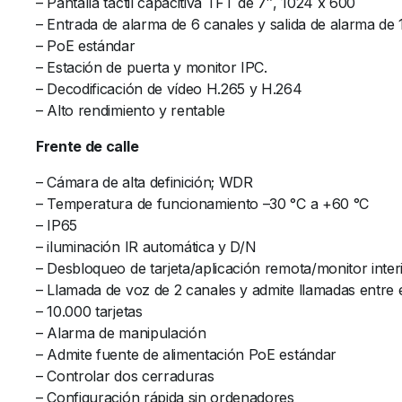
– Pantalla táctil capacitiva TFT de 7″, 1024 x 600
– Entrada de alarma de 6 canales y salida de alarma de 
– PoE estándar
– Estación de puerta y monitor IPC.
– Decodificación de vídeo H.265 y H.264
– Alto rendimiento y rentable
Frente de calle
– Cámara de alta definición; WDR
– Temperatura de funcionamiento –30 °C a +60 °C
– IP65
– iluminación IR automática y D/N
– Desbloqueo de tarjeta/aplicación remota/monitor inte
– Llamada de voz de 2 canales y admite llamadas entre e
– 10.000 tarjetas
– Alarma de manipulación
– Admite fuente de alimentación PoE estándar
– Controlar dos cerraduras
– Configuración rápida sin ordenadores