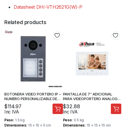
Datasheet DHI-VTH2621G(W)-P
Related products
BOTONERA VIDEO PORTERO IP –
PANTALLA DE 7″ ADICIONAL
NUMERO PERSONALIZABLE DE
PARA VIDEOPORTERO ANALOGO
BOTONES – DAHUA
– DAHUA
$
114.97
$
32.88
Inc IVA
Inc IVA
Peso
1.5 kg
Peso
0.5 kg
Dimensiones
15 × 15 × 5 cm
Dimensiones
15 × 15 × 15 cm