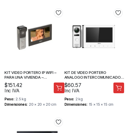
KIT VIDEO PORTERO IP WIFI –
KIT DE VIDEO PORTERO
PARA UNA VIVIENDA –
ANALOGO INTERCOMUNICADOR
DESBLOQUEO A TRAVES DE
PLASTICO PANTALLA DE 7″ –
$
151.42
$
60.57
APLICACION – DAHUA
DAHUA
Inc IVA
Inc IVA
Peso
2.5 kg
Peso
2 kg
Dimensiones
20 × 20 × 20 cm
Dimensiones
15 × 15 × 15 cm