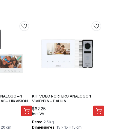
ANALOGO – 1
KIT VIDEO PORTERO ANALOGO 1
AS – HIKVISION
VIVIENDA – DAHUA
$
62.25
Inc IVA
Peso
2.5 kg
× 20 cm
Dimensiones
15 × 15 × 15 cm