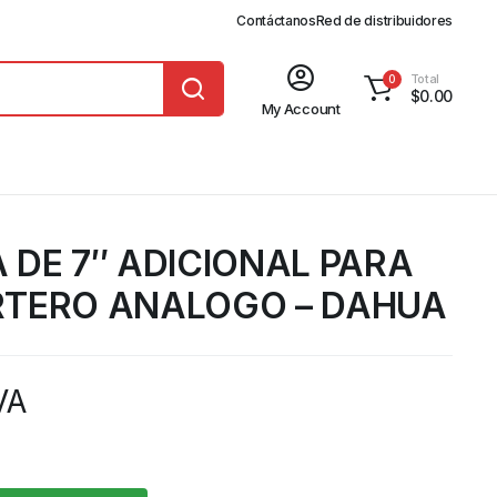
Contáctanos
Red de distribuidores
Total
0
$
0.00
My Account
 DE 7″ ADICIONAL PARA
RTERO ANALOGO – DAHUA
VA