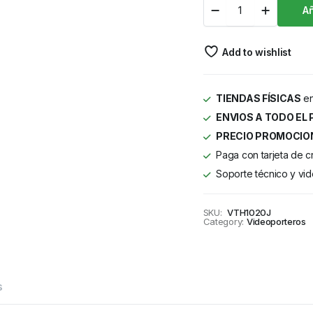
Añ
Add to wishlist
TIENDAS FÍSICAS
en
ENVIOS A TODO EL 
PRECIO PROMOCIO
Paga con tarjeta de c
Soporte técnico y vid
SKU:
VTH1020J
Category:
Videoporteros
s