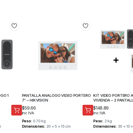
OGO 1
PANTALLA ANALOGO VIDEO PORTERO
KIT VIDEO PORTERO 
7″ – HIKVISION
VIVIENDA – 2 PANTALL
$
59.66
$
148.89
Inc IVA
Inc IVA
Peso
0.70 kg
Peso
2 kg
m
Dimensiones
20 × 5 × 15 cm
Dimensiones
30 × 10 