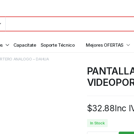
os
Capacítate
Soporte Técnico
Mejores OFERTAS
PORTERO ANALOGO – DAHUA
PANTALLA
VIDEOPO
$
32.88
Inc I
In Stock