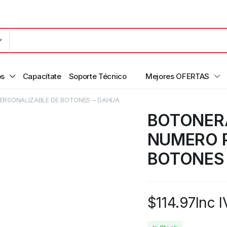
os
Capacítate
Soporte Técnico
Mejores OFERTAS
PERSONALIZABLE DE BOTONES – DAHUA
BOTONERA
NUMERO 
BOTONES
$
114.97
Inc 