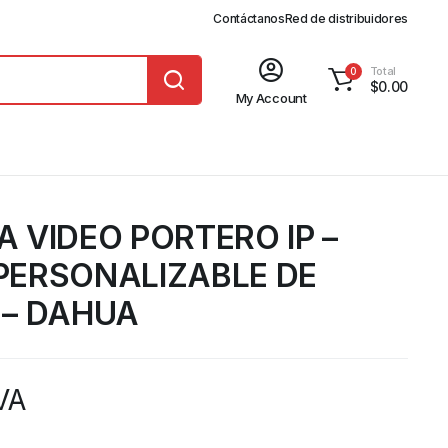
Contáctanos
Red de distribuidores
Total
0
$
0.00
My Account
 VIDEO PORTERO IP –
PERSONALIZABLE DE
 – DAHUA
IVA