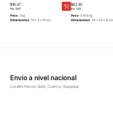
APP MOVIL – TUYA
$
18.47
$
62.40
Inc IVA
Inc IVA
Peso
1 kg
Peso
0.614 kg
Dimensiones
10 × 5 × 10 cm
Dimensiones
35 × 20 × 8 cm
Envío a nivel nacional
Locales físicos: Quito, Cuenca, Guayaquil