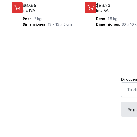
DESDE APP – TUYA
$
67.95
$
89.23
Inc IVA
Inc IVA
Peso
2 kg
Peso
1.5 kg
Dimensiones
15 × 15 × 5 cm
Dimensiones
30 × 10 
Direcció