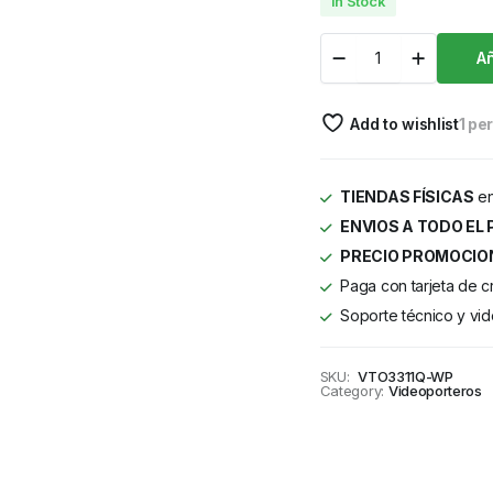
In Stock
Añ
Add to wishlist
1 pe
TIENDAS FÍSICAS
en
ENVIOS A TODO EL 
PRECIO PROMOCIO
Paga con tarjeta de c
Soporte técnico y vid
SKU:
VTO3311Q-WP
Category:
Videoporteros