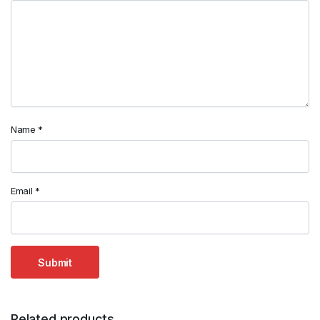
Name
*
Email
*
Related products