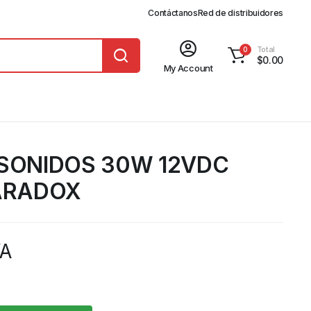
Contáctanos
Red de distribuidores
Total
0
$
0.00
My Account
 SONIDOS 30W 12VDC
PARADOX
VA