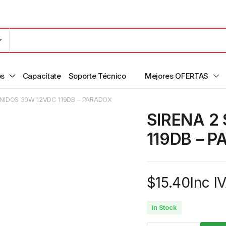
os
Capacítate
Soporte Técnico
Mejores OFERTAS
ONIDOS 30W 12VDC 119DB – PARADOX
SIRENA 2
119DB – 
$
15.40
Inc I
In Stock