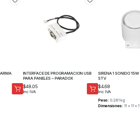
LARMA
INTERFACE DE PROGRAMACION USB
SIRENA 1 SONIDO 15W
PARA PANELES – PARADOX
STV
$
48.05
$
4.68
Inc IVA
Inc IVA
Peso
0.281 kg
Dimensiones
11 × 11 × 