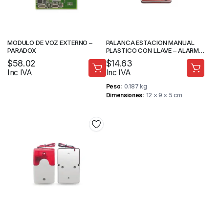
MODULO DE VOZ EXTERNO –
PALANCA ESTACION MANUAL
PARADOX
PLASTICO CON LLAVE – ALARMA
INCENDIO – STV
$
58.02
$
14.63
Inc IVA
Inc IVA
Peso
0.187 kg
Dimensiones
12 × 9 × 5 cm