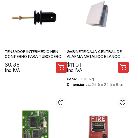
TENSADOR INTERMEDIO HBN
GABINETE CAJA CENTRAL DE
CON PERNO PARA TUBO CERCO
ALARMA METALICO BLANCO –
ELECTRICO
PARADOX
$
0.38
$
11.51
Inc IVA
Inc IVA
Peso
0.869 kg
Dimensiones
26.5 × 24.5 × 8 cm