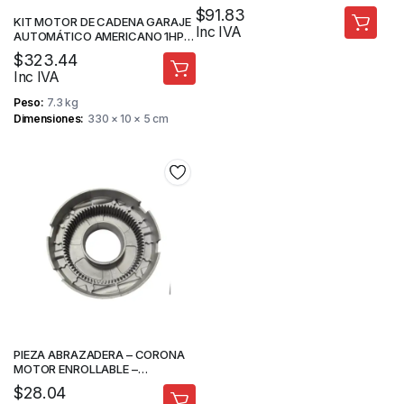
$
91.83
KIT MOTOR DE CADENA GARAJE
Inc IVA
AUTOMÁTICO AMERICANO 1HP
1500N.M RIEL 3.3M –
$
323.44
FORTEDOOR
Inc IVA
Peso
7.3 kg
Dimensiones
330 × 10 × 5 cm
PIEZA ABRAZADERA – CORONA
MOTOR ENROLLABLE –
FORTEDOOR
$
28.04