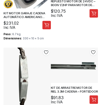
REPUESTO MOTOR DE 24VDC –
800N 1/2HP PARA MOTOR DE
RIEL – FORTEDOOR
$
120.75
KIT MOTOR GARAJE CADENA
Inc IVA
AUTOMÁTICO AMERICANO
1/2HP 800N.M – RIEL 3.3M –
$
231.02
FORTEDOOR
Inc IVA
Peso
6.7 kg
Dimensiones
330 × 10 × 5 cm
KIT DE ARRASTRE MOTOR DE
RIEL 3.3M CADENA – FORTEDOOR
$
91.83
Inc IVA