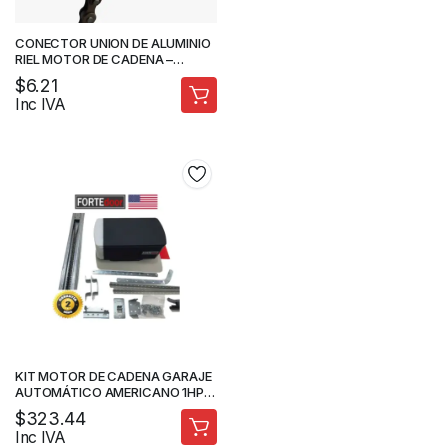
CONECTOR UNION DE ALUMINIO
RIEL MOTOR DE CADENA –
FORTEDOOR
$
6.21
Inc IVA
KIT MOTOR DE CADENA GARAJE
AUTOMÁTICO AMERICANO 1HP
1500N.M RIEL 3.3M –
$
323.44
FORTEDOOR
Inc IVA