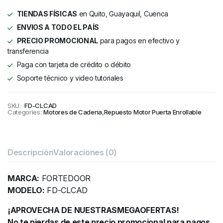
TIENDAS FÍSICAS
en Quito, Guayaquil, Cuenca
ENVIOS A TODO EL PAÍS
PRECIO PROMOCIONAL
para pagos en efectivo y
transferencia
Paga con tarjeta de crédito o débito
Soporte técnico y video tutoriales
SKU:
FD-CLCAD
Categories:
Motores de Cadena
,
Repuesto Motor Puerta Enrollable
Descripción
Valoraciones (0)
MARCA:
FORTEDOOR
MODELO:
FD-CLCAD
¡APROVECHA DE NUESTRASMEGAOFERTAS!
No te pierdas de este precio promocional para pagos