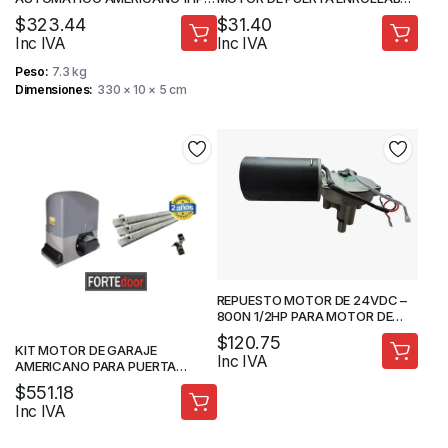
1500N.M RIEL 3.3M –
– FORTEDOOR
$
323.44
$
31.40
FORTEDOOR
Inc IVA
Inc IVA
Peso
7.3 kg
Dimensiones
330 × 10 × 5 cm
REPUESTO MOTOR DE 24VDC –
800N 1/2HP PARA MOTOR DE
RIEL – FORTEDOOR
$
120.75
KIT MOTOR DE GARAJE
Inc IVA
AMERICANO PARA PUERTA
CORREDIZA 1800K + 6
$
551.18
CREMALLERAS DE ACERO
Inc IVA
INOXIDABLE DE 1MX10MM