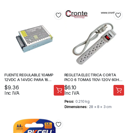
FUENTE REGULABLE 10AMP
REGLETA ELECTRICA CORTA
12VDC A 14VDC PARA 16
PICO 6 TOMAS 110V-120V 60HZ
CAMARAS
10A
$
9.36
$
6.10
Inc IVA
Inc IVA
Peso
0.210 kg
Dimensiones
28 × 8 × 3 cm