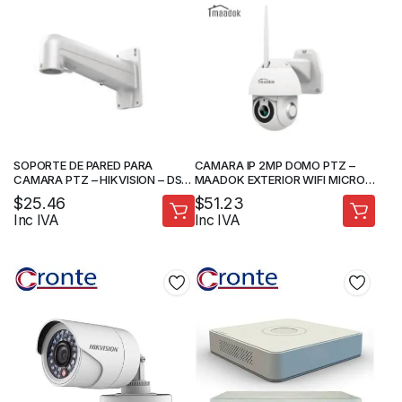
SOPORTE DE PARED PARA
CAMARA IP 2MP DOMO PTZ –
CAMARA PTZ – HIKVISION – DS-
MAADOK EXTERIOR WIFI MICRO
1602ZJ
SD AUDIO 2 VIAS -MAA-M1EX2
$
25.46
$
51.23
Inc IVA
Inc IVA