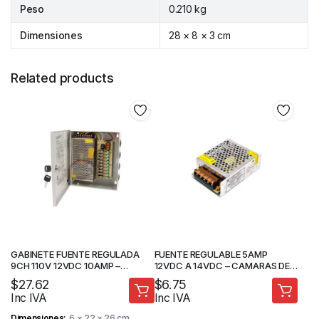
Peso
0.210 kg
Dimensiones
28 × 8 × 3 cm
Related products
GABINETE FUENTE REGULADA
FUENTE REGULABLE 5AMP
9CH 110V 12VDC 10AMP –
12VDC A 14VDC – CAMARAS DE
CAMARAS DE SEGURIDAD
SEGURIDAD
$
27.62
$
6.75
Inc IVA
Inc IVA
Dimensiones
6 × 22 × 26 cm