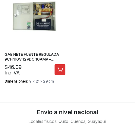
GABINETE FUENTE REGULADA
9CH 110V 12VDC 10AMP –
SOPORTA BATERIA – CAMARAS
$
46.09
DE SEGURIDAD
Inc IVA
Dimensiones
9 × 21 × 29 cm
Envío a nivel nacional
Locales físicos: Quito, Cuenca, Guayaquil