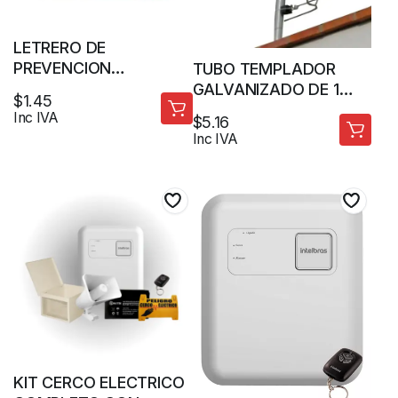
LETRERO DE
PREVENCION
TUBO TEMPLADOR
ADVERTENCIA CERCO
GALVANIZADO DE 1
$
1.45
ELECTRICO
1/4″ X 1M X 1.5MM +
Inc IVA
$
5.16
REGATON PARA CERCO
Inc IVA
ELECTRICO
KIT CERCO ELECTRICO