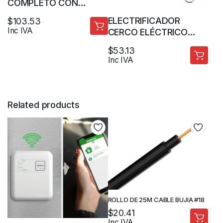
COMPLETO CON
CENTRAL ELC3020
ELECTRIFICADOR
$
103.53
Inc IVA
CERCO ELÉCTRICO
INTELBRAS ELC-3020
$
53.13
ALCANCE 7000M +
Inc IVA
CONTROL REMOTO
Related products
ROLLO DE 25M CABLE BUJIA #18
$
20.41
Inc IVA