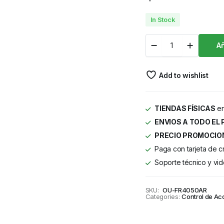
In Stock
Añ
Add to wishlist
TIENDAS FÍSICAS
en
ENVIOS A TODO EL 
PRECIO PROMOCIO
Paga con tarjeta de c
Soporte técnico y vid
SKU:
OU-FR4050AR
Categories:
Control de Ac