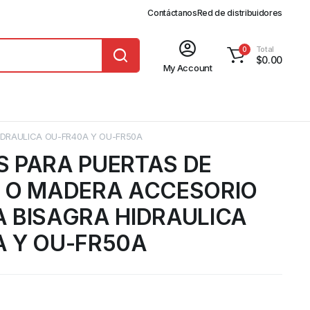
Contáctanos
Red de distribuidores
Total
0
$
0.00
My Account
IDRAULICA OU-FR40A Y OU-FR50A
 PARA PUERTAS DE
 O MADERA ACCESORIO
 BISAGRA HIDRAULICA
 Y OU-FR50A