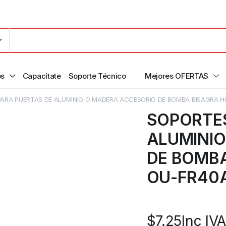
os
Capacítate
Soporte Técnico
Mejores OFERTAS
ARA PUERTAS DE ALUMINIO O MADERA ACCESORIO DE BOMBA BISAGRA H
SOPORTES
ALUMINIO
DE BOMBA
OU-FR40A
$
7.25
Inc IVA