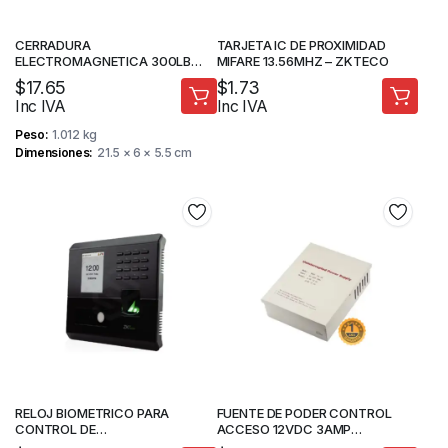
CERRADURA
TARJETA IC DE PROXIMIDAD
ELECTROMAGNETICA 300LB
MIFARE 13.56MHZ – ZKTECO
KINUTEK KI-GY180
$
17.65
$
1.73
Inc IVA
Inc IVA
Peso
1.012 kg
Dimensiones
21.5 × 6 × 5.5 cm
RELOJ BIOMETRICO PARA
FUENTE DE PODER CONTROL
CONTROL DE
ACCESO 12VDC 3AMP
ACCESO/ASISTENCIA –
RESPALDO