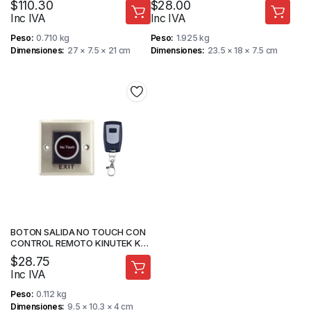
$
110.30
$
28.00
RECONOCIMIENTO FACIAL –
Inc IVA
Inc IVA
PROTOCOLO DE
COMUNICACIÓN TCP/IP –
Peso
0.710 kg
Peso
1.925 kg
ZKTECO
Dimensiones
27 × 7.5 × 21 cm
Dimensiones
23.5 × 18 × 7.5 cm
BOTON SALIDA NO TOUCH CON
CONTROL REMOTO KINUTEK KI-
K2
$
28.75
Inc IVA
Peso
0.112 kg
Dimensiones
9.5 × 10.3 × 4 cm