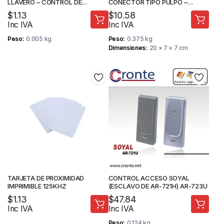
LLAVERO – CONTROL DE
CONECTOR TIPO PULPO –
ACCESO – ZKTECO
SISTEMAS DE SEGURIDAD
$
1.13
$
10.58
Inc IVA
Inc IVA
Peso
0.005 kg
Peso
0.375 kg
Dimensiones
20 × 7 × 7 cm
TARJETA DE PROXIMIDAD
CONTROL ACCESO SOYAL
IMPRIMIBLE 125KHZ
(ESCLAVO DE AR-721H) AR-723U
$
1.13
$
47.84
Inc IVA
Inc IVA
Peso
0.124 kg