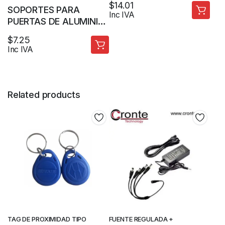
$
14.01
SUPERIOR DE VIDRIO
SOPORTES PARA
Inc IVA
PUERTAS DE ALUMINIO
O MADERA ACCESORIO
$
7.25
DE BOMBA BISAGRA
Inc IVA
HIDRAULICA OU-FR40A
Y OU-FR50A
Related products
TAG DE PROXIMIDAD TIPO
FUENTE REGULADA +