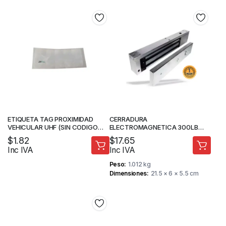
ETIQUETA TAG PROXIMIDAD
CERRADURA
VEHICULAR UHF (SIN CODIGO
ELECTROMAGNETICA 300LB
IMPRESO) – ZKTECO
KINUTEK KI-GY180
$
1.82
$
17.65
Inc IVA
Inc IVA
Peso
1.012 kg
Dimensiones
21.5 × 6 × 5.5 cm