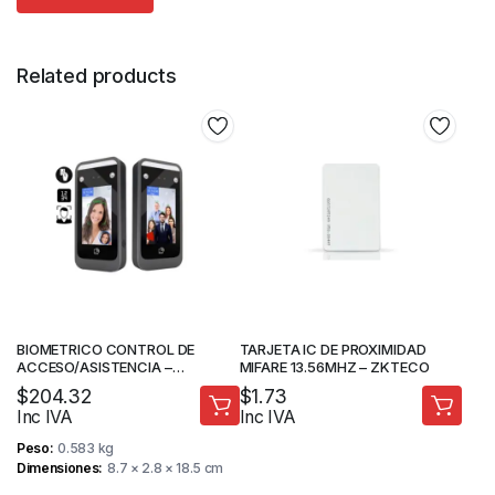
Related products
BIOMETRICO CONTROL DE
TARJETA IC DE PROXIMIDAD
ACCESO/ASISTENCIA –
MIFARE 13.56MHZ – ZKTECO
RECONOCIMIENTO FACIAL –
$
204.32
$
1.73
TARJETA – CÓDIGO –
Inc IVA
Inc IVA
PROTOCOLO DE
COMUNICACIÓN TCP/IP –
Peso
0.583 kg
KINUTEK
Dimensiones
8.7 × 2.8 × 18.5 cm