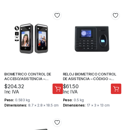
PROTOCOLO DE
COMUNICACIÓN TCP/IP –
ZKTECO
BIOMETRICO CONTROL DE
RELOJ BIOMETRICO CONTROL
ACCESO/ASISTENCIA –
DE ASISTENCIA – CÓDIGO –
RECONOCIMIENTO FACIAL –
HUELLA DIGITAL – KINUTEK
$
204.32
$
61.50
TARJETA – CÓDIGO –
Inc IVA
Inc IVA
PROTOCOLO DE
COMUNICACIÓN TCP/IP –
Peso
0.583 kg
Peso
0.5 kg
KINUTEK
Dimensiones
8.7 × 2.8 × 18.5 cm
Dimensiones
17 × 3 × 13 cm