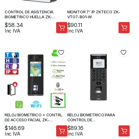
CONTROL DE ASISTENCIA
MONITOR 7″ IP ZKTECO ZK-
BIOMETRICO HUELLA ZK-
VT07-B01-W
SENSEFP-M1-B
$
58.34
$
90.11
Inc IVA
Inc IVA
RELOJ BIOMETRICO + CONTRL
RELOJ BIOMETRICO PARA
DE ACCESO FACIAL ZK-
CONTROL DE
SENSEFACE-3A
ACCESO/ASISTENCIA –
$
146.69
$
89.16
RECONOCIMIENTO FACIAL-
Inc IVA
Inc IVA
HUELLA-TARJETA –