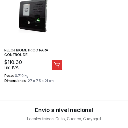
RELOJ BIOMETRICO PARA
CONTROL DE
ACCESO/ASISTENCIA –
$
110.30
RECONOCIMIENTO FACIAL –
Inc IVA
PROTOCOLO DE
COMUNICACIÓN TCP/IP –
Peso
0.710 kg
ZKTECO
Dimensiones
27 × 7.5 × 21 cm
Envío a nivel nacional
Locales físicos: Quito, Cuenca, Guayaquil