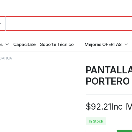
os
Capacítate
Soporte Técnico
Mejores OFERTAS
 DAHUA
PANTALLA
PORTERO 
$
92.21
Inc I
In Stock