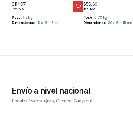
BOTONES – DAHUA
$
114.97
$
59.66
Inc IVA
Inc IVA
Peso
1.5 kg
Peso
0.70 kg
Dimensiones
15 × 15 × 5 cm
Dimensiones
20 × 5 × 15 cm
Envío a nivel nacional
Locales físicos: Quito, Cuenca, Guayaquil