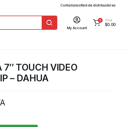
Contáctanos
Red de distribuidores
Total
0
$
0.00
My Account
 7″ TOUCH VIDEO
IP – DAHUA
VA