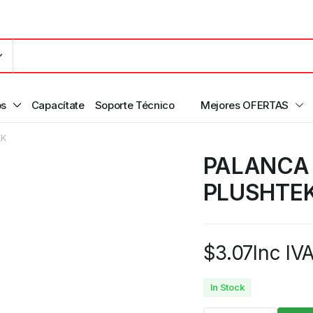
os
Capacítate
Soporte Técnico
Mejores OFERTAS
EK
PALANCA 
PLUSHTE
$
3.07
Inc IV
In Stock