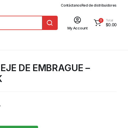
Contáctanos
Red de distribuidores
Total
0
$
0.00
My Account
EJE DE EMBRAGUE –
K
A