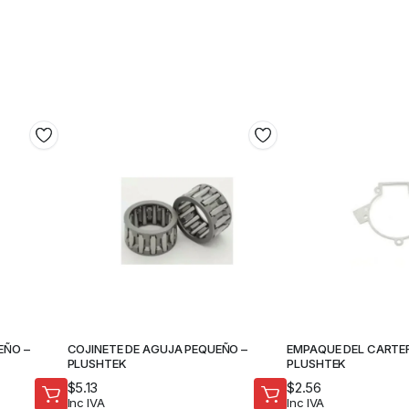
EÑO –
COJINETE DE AGUJA PEQUEÑO –
EMPAQUE DEL CARTE
PLUSHTEK
PLUSHTEK
$
5.13
$
2.56
Inc IVA
Inc IVA