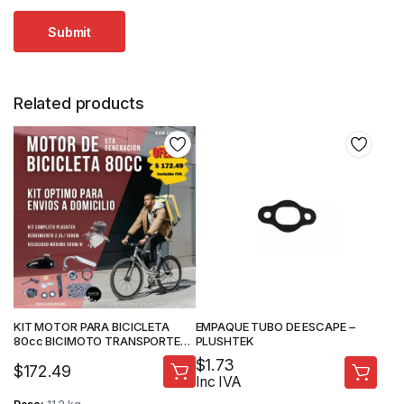
Related products
KIT MOTOR PARA BICICLETA
EMPAQUE TUBO DE ESCAPE –
80cc BICIMOTO TRANSPORTE
PLUSHTEK
MOTO 5ta GENERACION –
$
1.73
$
172.49
PLUSHTEK
Inc IVA