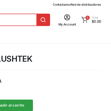
Contáctanos
Red de distribuidores
Total
0
$
0.00
My Account
PLUSHTEK
A
adir al carrito