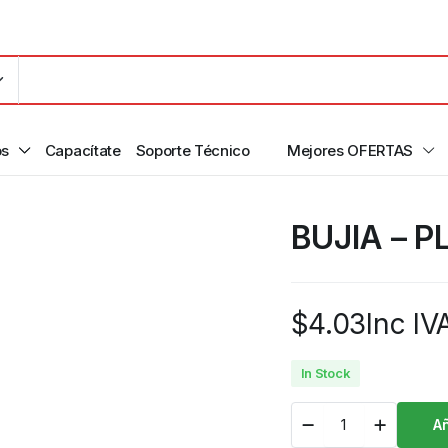
os
Capacítate
Soporte Técnico
Mejores OFERTAS
BUJIA – 
$
4.03
Inc IV
In Stock
Añ