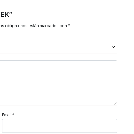
TEK”
s obligatorios están marcados con
*
Email
*