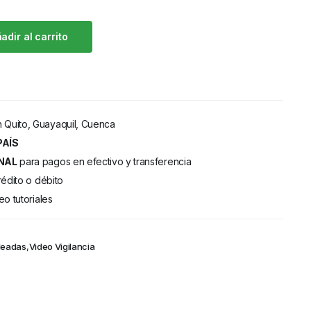
adir al carrito
 Quito, Guayaquil, Cuenca
PAÍS
NAL
para pagos en efectivo y transferencia
rédito o débito
eo tutoriales
leadas
,
Video Vigilancia