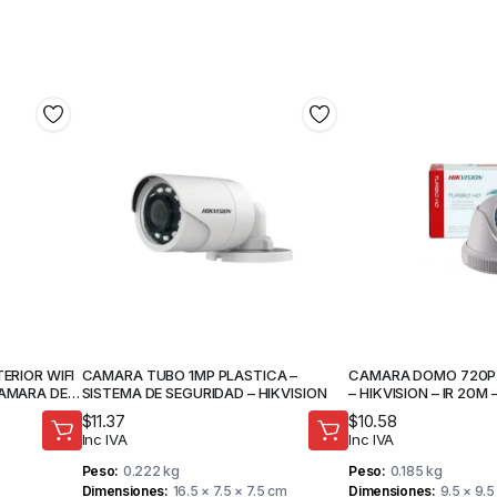
TERIOR WIFI
CAMARA TUBO 1MP PLASTICA –
CAMARA DOMO 720P 
CAMARA DE
SISTEMA DE SEGURIDAD – HIKVISION
– HIKVISION – IR 20M
SEGURIDAD
$
11.37
$
10.58
Inc IVA
Inc IVA
Peso
0.222 kg
Peso
0.185 kg
Dimensiones
16.5 × 7.5 × 7.5 cm
Dimensiones
9.5 × 9.5