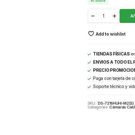
In Stock
Añ
Add to wishlist
TIENDAS FÍSICAS
en
ENVIOS A TODO EL 
PRECIO PROMOCIO
Paga con tarjeta de c
Soporte técnico y vid
SKU:
DS-7216HUHI-M2(S)
Categories:
Cámaras Cab