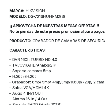
MARCA:
HIKVISION
MODELO:
DS-7216HUHI-M2(S)
¡¡ APROVECHA DE NUESTRAS MEGAS OFERTAS !!
No te pierdas de este precio promocional para pagos
PRODUCTO:
GRABADOR DE CÁMARAS DE SEGURID
CARACTERISTICAS:
– DVR 16Ch TURBO HD 4.0
– TVI/CVI/AHD/Analogo/IP
– Soporta camaras 5mp
– H.265+/H.265
– Grabación: 8mp/ 5mp/ 4mp/3mp/1080p/720p/ 2 cam 
– Salida VGA/HDMI 4K
– Audio 4 IN/1 OUT
– Alarma 16 In / 4 Out
– Soporta 2HDD (Hasta 10TB)