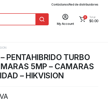
Contáctanos
Red de distribuidores
Total
0
$
0.00
My Account
SION
 – PENTAHIBRIDO TURBO
AMARAS 5MP – CAMARAS
IDAD – HIKVISION
IVA