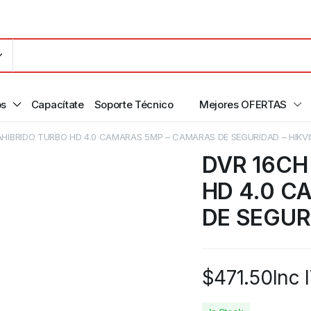
os
Capacítate
Soporte Técnico
Mejores OFERTAS
AHIBRIDO TURBO HD 4.0 CAMARAS 5MP – CAMARAS DE SEGURIDAD – HIKVI
DVR 16CH
HD 4.0 C
DE SEGUR
$
471.50
Inc 