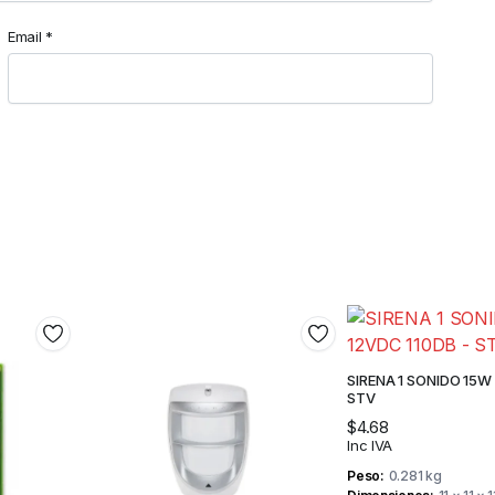
Email
*
SIRENA 1 SONIDO 15W
STV
$
4.68
Inc IVA
Peso
0.281 kg