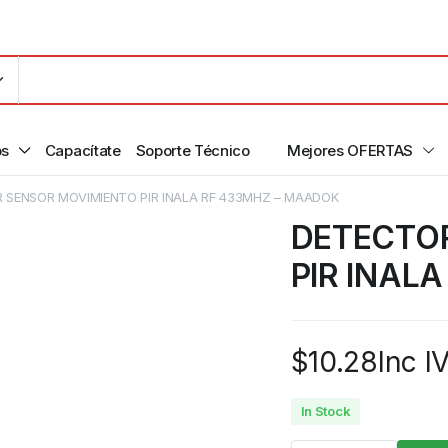
os
Capacítate
Soporte Técnico
Mejores OFERTAS
 SENSOR MOVIMIENTO PIR INALA RF 433MHZ – MAADOK
DETECTO
PIR INAL
$
10.28
Inc I
In Stock