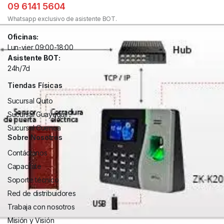
09 6141 5604
Whatsapp exclusivo de asistente BOT.
Oficinas:
Lun-vier 09:00-18:00
Asistente BOT:
24h/7d
Tiendas Físicas
Sucursal Quito
Sucursal Guayaquil
Sucursal Cuenca
Sobre Nosotros
Contáctanos
Capacítate
Soporte técnico
Red de distribuidores
Trabaja con nosotros
Misión y Visión