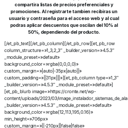
compartira listas de precios preferenciales y
promociones. Al registrarte tambien recibiras un
usuario y contraseña para el acceso web y al cual
podras aplicar descuentos que oscilan del 10% al
50%, dependiendo del producto.
[/et_pb_text][/et_pb_column][/et_pb_row][et_pb_row
column_structure=»1_3,2_3″ _builder_version=»4.5.3″
_module_preset=»default»
background_color=»rgba(0,0,0,0)»
custom_margin=»|auto|-35px|auto||»
custom_padding=»||31px|||»][et_pb_column type=»1_3″
_builder_version=»4.5.3″ _module_preset=»default»]
[et_pb_blurb image=»https://cronte.net/wp-
content/uploads/2023/03/image_instalador_sistemas_de_ala
_builder_version=»4.5.3″ _module_preset=»default»
background_color=»rgba(12,113,195,0.16)»
min_height=»706px»
custom_margin=»||-210px||false|false»