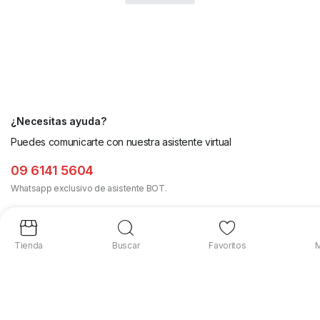
¿Necesitas ayuda?
Puedes comunicarte con nuestra asistente virtual
09 6141 5604
Whatsapp exclusivo de asistente BOT.
Oficinas:
Lun-vier 09:00-18:00
Asistente BOT:
Tienda
Buscar
Favoritos
M
24h/7d
Tiendas Físicas
Sucursal Quito