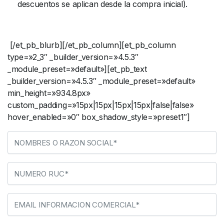
descuentos se aplican desde la compra inicial).
[/et_pb_blurb][/et_pb_column][et_pb_column
type=»2_3″ _builder_version=»4.5.3″
_module_preset=»default»][et_pb_text
_builder_version=»4.5.3″ _module_preset=»default»
min_height=»934.8px»
custom_padding=»15px|15px|15px|15px|false|false»
hover_enabled=»0″ box_shadow_style=»preset1″]