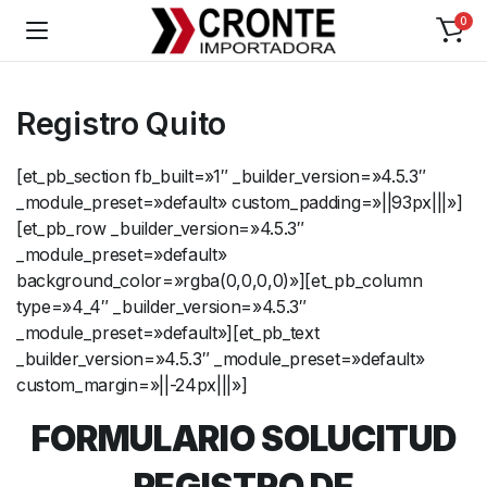
0
Registro Quito
[et_pb_section fb_built=»1″ _builder_version=»4.5.3″
_module_preset=»default» custom_padding=»||93px|||»]
[et_pb_row _builder_version=»4.5.3″
_module_preset=»default»
background_color=»rgba(0,0,0,0)»][et_pb_column
type=»4_4″ _builder_version=»4.5.3″
_module_preset=»default»][et_pb_text
_builder_version=»4.5.3″ _module_preset=»default»
custom_margin=»||-24px|||»]
FORMULARIO SOLUCITUD
REGISTRO DE