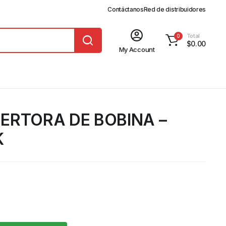
Contáctanos
Red de distribuidores
Total
0
$
0.00
My Account
ERTORA DE BOBINA –
K