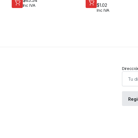
$
45.54
$
1.02
Inc IVA
Inc IVA
Direcció