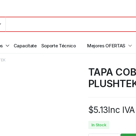
os
Capacítate
Soporte Técnico
Mejores OFERTAS
TEK
TAPA COB
PLUSHTE
$
5.13
Inc IVA
In Stock