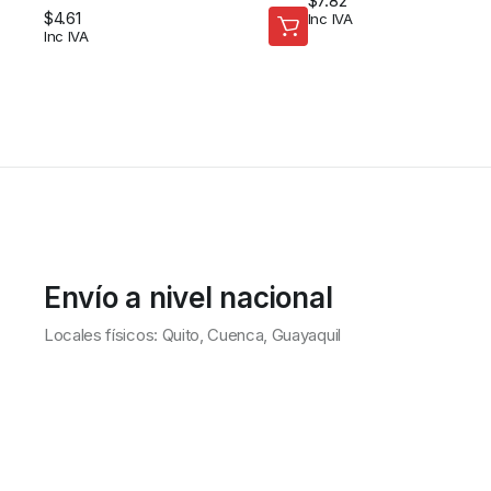
$
7.82
$
4.61
Inc IVA
Inc IVA
Envío a nivel nacional
Locales físicos: Quito, Cuenca, Guayaquil