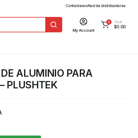
Contáctanos
Red de distribuidores
Total
0
$
0.00
My Account
DE ALUMINIO PARA
 – PLUSHTEK
A