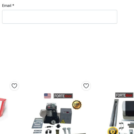
Email
*