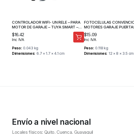
CONTROLADOR WIFI- UN RELE – PARA
FOTOCELULAS CONVENCI
MOTOR DE GARAJE – TUYA SMART –
MOTORES GARAJE PUERTA
MAADOK
AUTOMATICAS – FORTEDO
$
16.42
$
15.09
Inc IVA
Inc IVA
Peso
0.043 kg
Peso
0.118 kg
Dimensiones
6.7 × 1.7 × 4.1 cm
Dimensiones
12 × 8 × 3.5 cm
Envío a nivel nacional
Locales físicos: Quito, Cuenca, Guayaquil