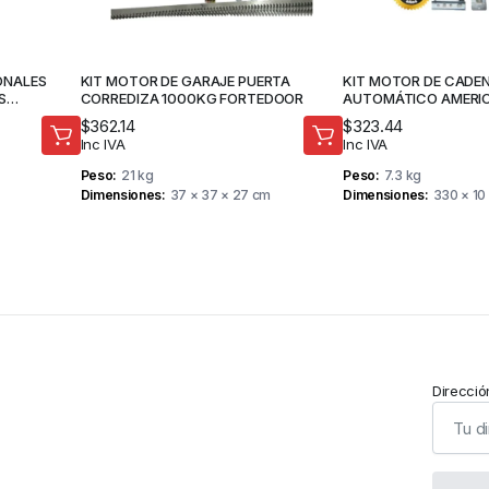
ONALES
KIT MOTOR DE GARAJE PUERTA
KIT MOTOR DE CADE
S
CORREDIZA 1000KG FORTEDOOR
AUTOMÁTICO AMERI
OR
1500N.M RIEL 3.3M –
$
362.14
$
323.44
Inc IVA
Inc IVA
Peso
21 kg
Peso
7.3 kg
Dimensiones
37 × 37 × 27 cm
Dimensiones
330 × 10
Direcció