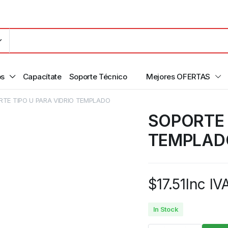
os
Capacítate
Soporte Técnico
Mejores OFERTAS
TE TIPO U PARA VIDRIO TEMPLADO
SOPORTE 
TEMPLAD
$
17.51
Inc IV
In Stock