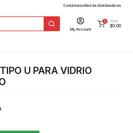
Contáctanos
Red de distribuidores
Total
0
$
0.00
My Account
TIPO U PARA VIDRIO
O
A