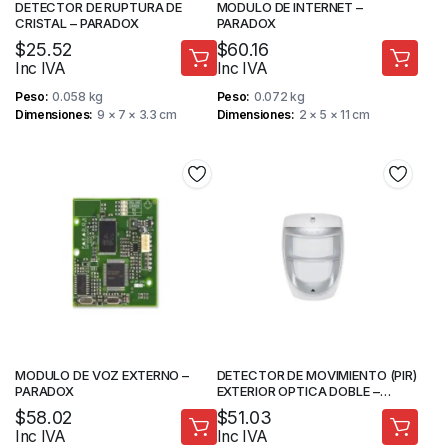
DETECTOR DE RUPTURA DE
MODULO DE INTERNET –
CRISTAL – PARADOX
PARADOX
$
25.52
$
60.16
Inc IVA
Inc IVA
Peso
0.058 kg
Peso
0.072 kg
Dimensiones
9 × 7 × 3.3 cm
Dimensiones
2 × 5 × 11 cm
MODULO DE VOZ EXTERNO –
DETECTOR DE MOVIMIENTO (PIR)
PARADOX
EXTERIOR OPTICA DOBLE –
PARADOX
$
58.02
$
51.03
Inc IVA
Inc IVA