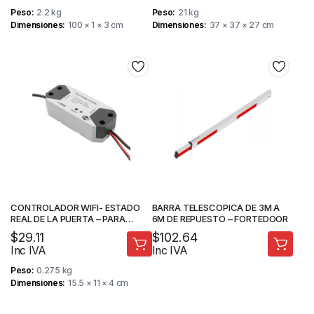
Peso
2.2 kg
Peso
21 kg
Dimensiones
100 × 1 × 3 cm
Dimensiones
37 × 37 × 27 cm
CONTROLADOR WIFI- ESTADO
BARRA TELESCOPICA DE 3M A
REAL DE LA PUERTA – PARA
6M DE REPUESTO – FORTEDOOR
MOTOR DE GARAJE – TUYA
$
29.11
$
102.64
SMART – MAADOK
Inc IVA
Inc IVA
Peso
0.275 kg
Dimensiones
15.5 × 11 × 4 cm