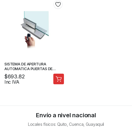
SISTEMA DE APERTURA
AUTOMATICA PUERTAS DE
VIDRIO TEMPLADO 1.3M | 160KG |
$
693.82
USO INDUSTRIAL 110VAC
Inc IVA
Envío a nivel nacional
Locales físicos: Quito, Cuenca, Guayaquil