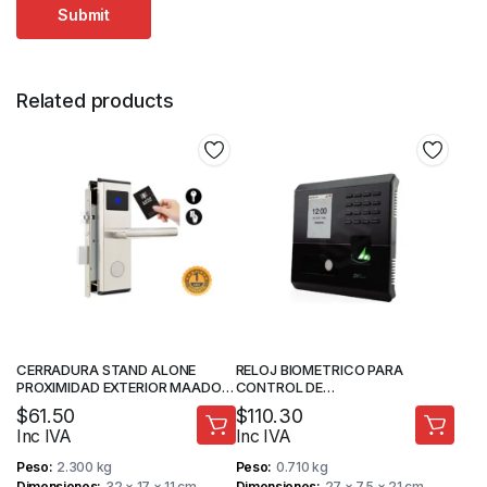
Related products
CERRADURA STAND ALONE
RELOJ BIOMETRICO PARA
PROXIMIDAD EXTERIOR MAADOK
CONTROL DE
MAA-8011YEX
ACCESO/ASISTENCIA –
$
61.50
$
110.30
RECONOCIMIENTO FACIAL –
Inc IVA
Inc IVA
PROTOCOLO DE
COMUNICACIÓN TCP/IP –
Peso
2.300 kg
Peso
0.710 kg
ZKTECO
Dimensiones
32 × 17 × 11 cm
Dimensiones
27 × 7.5 × 21 cm