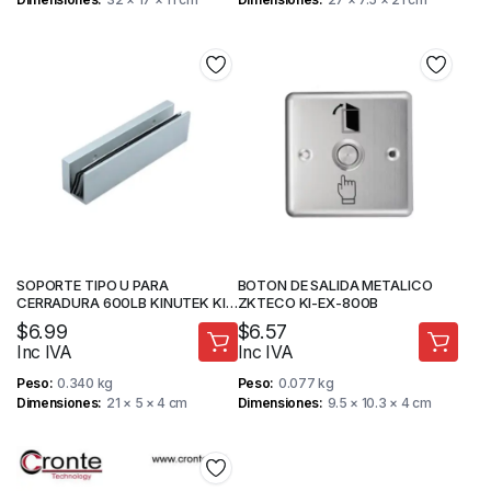
SOPORTE TIPO U PARA
BOTON DE SALIDA METALICO
CERRADURA 600LB KINUTEK KI-
ZKTECO KI-EX-800B
Y280U
$
6.99
$
6.57
Inc IVA
Inc IVA
Peso
0.340 kg
Peso
0.077 kg
Dimensiones
21 × 5 × 4 cm
Dimensiones
9.5 × 10.3 × 4 cm