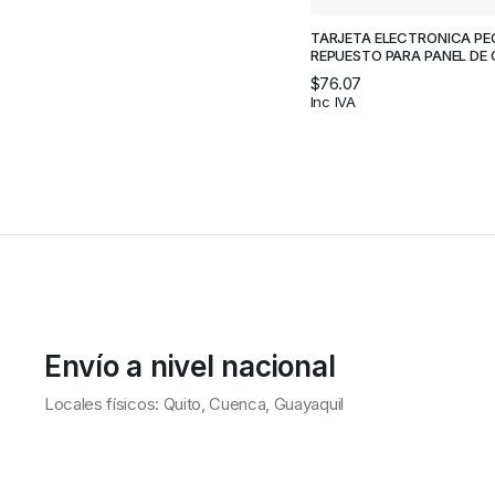
TARJETA ELECTRONICA PE
REPUESTO PARA PANEL DE
MOTOR E PUERTA CORREDI
$
76.07
VIDRIO – KINUTEK
Inc IVA
Envío a nivel nacional
Locales físicos: Quito, Cuenca, Guayaquil