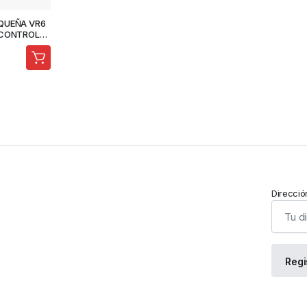
QUEÑA VR6
 CONTROL
ZA DE
Direcció