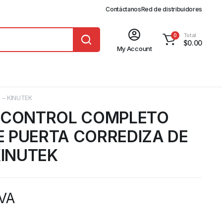
Contáctanos
Red de distribuidores
Total
0
$
0.00
My Account
– KINUTEK
E CONTROL COMPLETO
 PUERTA CORREDIZA DE
KINUTEK
IVA