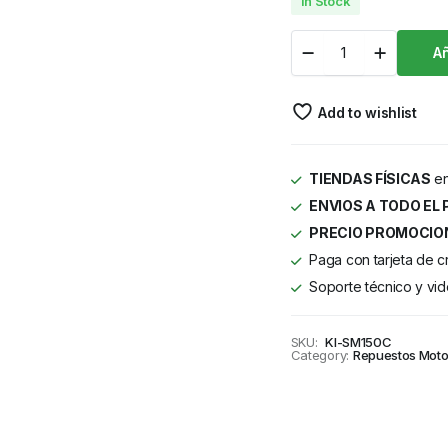
In Stock
Añ
Add to wishlist
TIENDAS FÍSICAS
en
ENVIOS A TODO EL 
PRECIO PROMOCIO
Paga con tarjeta de c
Soporte técnico y vid
SKU:
KI-SM150C
Category:
Repuestos Moto