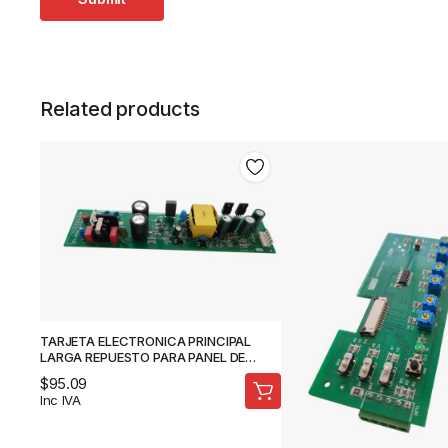
Related products
TARJETA ELECTRONICA PRINCIPAL
LARGA REPUESTO PARA PANEL DE
CONTROL MOTOR DE PUERTA
$
95.09
CORREDIZA DE VIDRIO – KINUTEK
Inc IVA