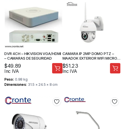
DVR 4CH – HIKVISION VGA/HDMI
CAMARA IP 2MP DOMO PTZ –
– CAMARAS DE SEGURIDAD
MAADOK EXTERIOR WIFI MICRO
SD AUDIO 2 VIAS -MAA-M1EX2
$
49.89
$
51.23
Inc IVA
Inc IVA
Peso
0.98 kg
Dimensiones
31.5 × 24.5 × 8 cm