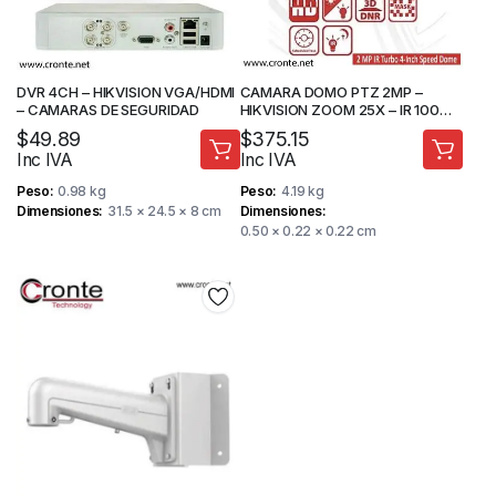
DVR 4CH – HIKVISION VGA/HDMI
CAMARA DOMO PTZ 2MP –
– CAMARAS DE SEGURIDAD
HIKVISION ZOOM 25X – IR 100M –
CAMARA DE SEGURIDAD
$
49.89
$
375.15
Inc IVA
Inc IVA
Peso
0.98 kg
Peso
4.19 kg
Dimensiones
31.5 × 24.5 × 8 cm
Dimensiones
0.50 × 0.22 × 0.22 cm