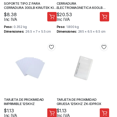
SOPORTE TIPO Z PARA
CERRADURA
CERRADURA 300LB KINUTEK KI-
ELECTROMAGNETICA 600LB
Y180Z
KINUTEK KI-GY280
$
8.38
$
20.53
Inc IVA
Inc IVA
Peso
0.352 kg
Peso
1.800 kg
Dimensiones
26.5 × 7 × 5.5 cm
Dimensiones
265 × 6.5 × 6.5 cm
TARJETA DE PROXIMIDAD
TARJETA DE PROXIMIDAD
IMPRIMIBLE 125KHZ
GRUESA 125KHZ ZK-IDPROX
$
1.13
$
1.13
Inc IVA
Inc IVA