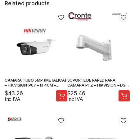
Related products
CAMARA TUBO 5MP (METALICA)
SOPORTE DE PARED PARA
– HIKVISION IP67 – IR 40M –
CAMARA PTZ – HIKVISION – DS-
CAMARA DE SEGURIDAD
1602ZJ
$
43.26
$
25.46
Inc IVA
Inc IVA