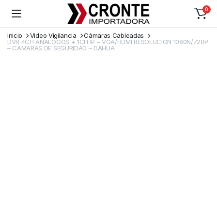
0
Inicio
Video Vigilancia
Cámaras Cableadas
DVR 4CH ANALOGOS + 1CH IP – VGA/HDMI RESOLUCION 1080N/720P
– CAMARAS DE SEGURIDAD – DAHUA