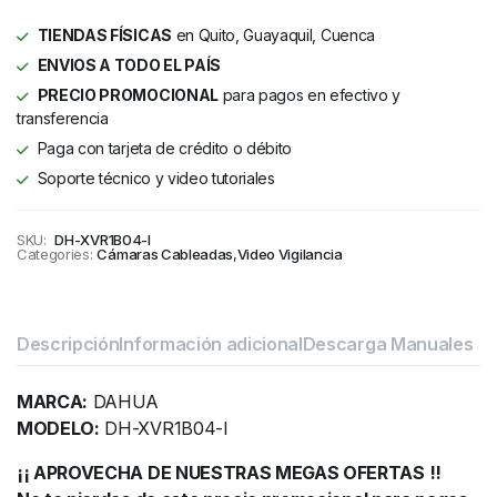
TIENDAS FÍSICAS
en Quito, Guayaquil, Cuenca
ENVIOS A TODO EL PAÍS
PRECIO PROMOCIONAL
para pagos en efectivo y
transferencia
Paga con tarjeta de crédito o débito
Soporte técnico y video tutoriales
SKU:
DH-XVR1B04-I
Categories:
Cámaras Cableadas
,
Video Vigilancia
Descripción
Información adicional
Descarga Manuales
MARCA:
DAHUA
MODELO:
DH-XVR1B04-I
¡¡ APROVECHA DE NUESTRAS MEGAS OFERTAS !!