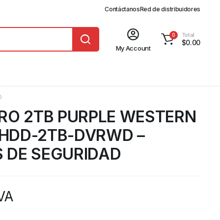
Contáctanos
Red de distribuidores
Total
0
$
0.00
My Account
D
RO 2TB PURPLE WESTERN
– HDD-2TB-DVRWD –
 DE SEGURIDAD
IVA