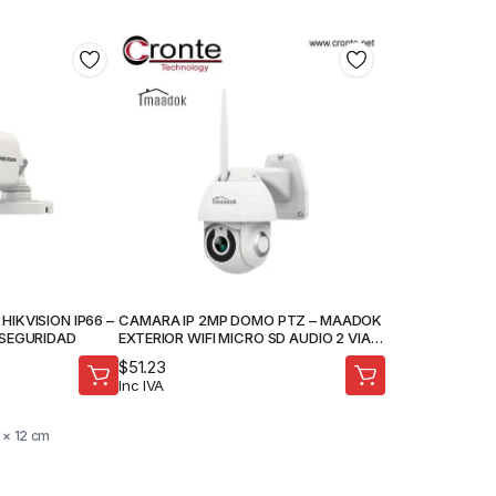
IKVISION IP66 –
CAMARA IP 2MP DOMO PTZ – MAADOK
 SEGURIDAD
EXTERIOR WIFI MICRO SD AUDIO 2 VIAS
-MAA-M1EX2
$
51.23
Inc IVA
 × 12 cm