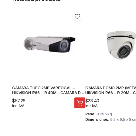
CAMARA TUBO 2MP VARIFOCAL –
CAMARA DOMO 2MP (METAL
HIKVISION IP66 – IR 40M – CAMARA DE
HIKVISION IP66 – IR 20M –
SEGURIDAD
SEGURIDAD
$
57.26
$
23.40
Inc IVA
Inc IVA
Peso
0.295 kg
Dimensiones
9.5 × 9.5 × 8 c