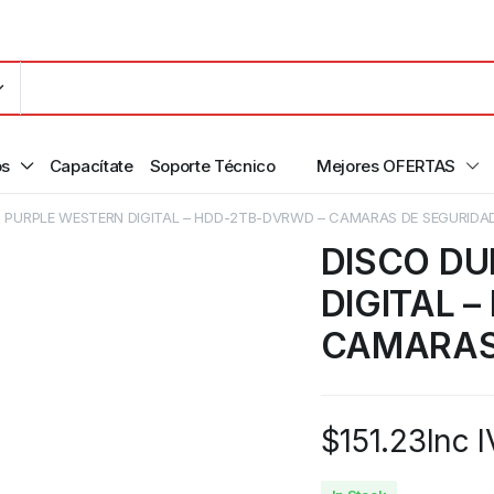
os
Capacítate
Soporte Técnico
Mejores OFERTAS
 PURPLE WESTERN DIGITAL – HDD-2TB-DVRWD – CAMARAS DE SEGURIDA
DISCO DU
DIGITAL 
CAMARAS
$
151.23
Inc 