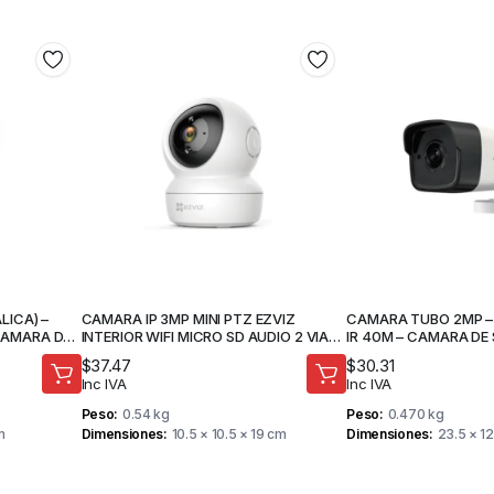
ICA) –
CAMARA IP 3MP MINI PTZ EZVIZ
CAMARA TUBO 2MP – H
 CAMARA DE
INTERIOR WIFI MICRO SD AUDIO 2 VIAS
IR 40M – CAMARA DE
– CAMARA DE SEGURIDAD
$
37.47
$
30.31
Inc IVA
Inc IVA
Peso
0.54 kg
Peso
0.470 kg
m
Dimensiones
10.5 × 10.5 × 19 cm
Dimensiones
23.5 × 12