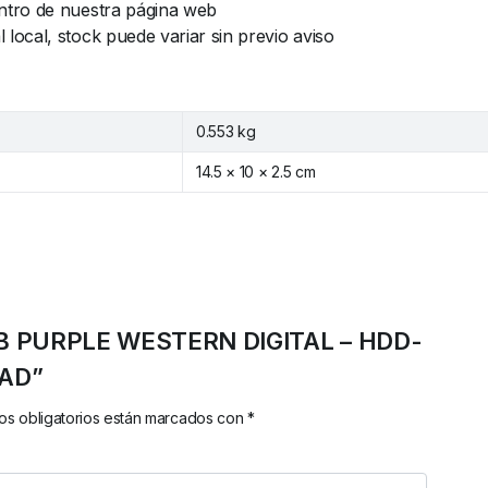
ntro de nuestra página web
ocal, stock puede variar sin previo aviso
0.553 kg
14.5 × 10 × 2.5 cm
 2TB PURPLE WESTERN DIGITAL – HDD-
AD”
s obligatorios están marcados con
*