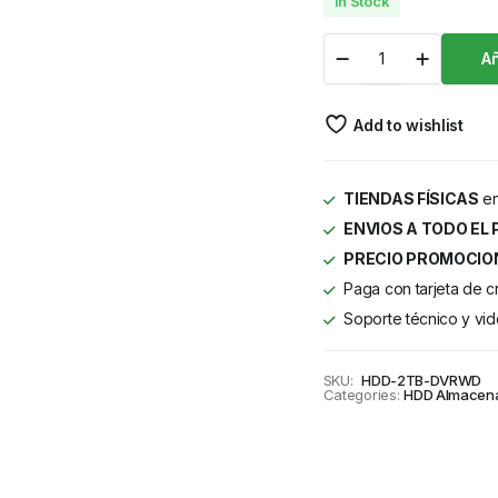
In Stock
Añ
Add to wishlist
TIENDAS FÍSICAS
en
ENVIOS A TODO EL 
PRECIO PROMOCIO
Paga con tarjeta de c
Soporte técnico y vid
SKU:
HDD-2TB-DVRWD
Categories:
HDD Almacen