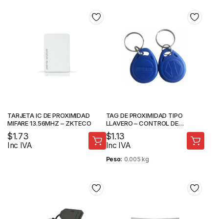
TARJETA IC DE PROXIMIDAD
TAG DE PROXIMIDAD TIPO
MIFARE 13.56MHZ – ZKTECO
LLAVERO – CONTROL DE
ACCESO – ZKTECO
$
1.73
$
1.13
Inc IVA
Inc IVA
Peso
0.005 kg