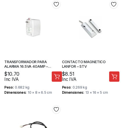
TRANSFORMADOR PARA
CONTACTO MAGNETICO
ALARMA 16.5VA 40AMP –
LANFOR – STV
PARADOX
$
10.70
$
8.51
Inc IVA
Inc IVA
Peso
0.682 kg
Peso
0.269 kg
Dimensiones
10 × 8 × 6.5 cm
Dimensiones
13 × 16 × 5 cm