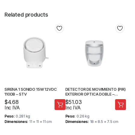
Related products
SIRENA 1 SONIDO 15W 12VDC
DETECTOR DE MOVIMIENTO (PIR)
110DB – STV
EXTERIOR OPTICA DOBLE –
PARADOX
$
4.68
$
51.03
Inc IVA
Inc IVA
Peso
0.281 kg
Peso
0.26 kg
Dimensiones
11 × 11 × 11 cm
Dimensiones
18 × 8.5 × 7.5 cm