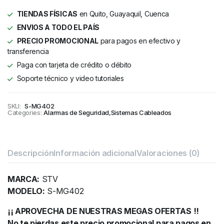
TIENDAS FÍSICAS
en Quito, Guayaquil, Cuenca
ENVIOS A TODO EL PAÍS
PRECIO PROMOCIONAL
para pagos en efectivo y
transferencia
Paga con tarjeta de crédito o débito
Soporte técnico y video tutoriales
SKU:
S-MG402
Categories:
Alarmas de Seguridad
,
Sistemas Cableados
Descripción
Información adicional
Valoraciones (0)
MARCA:
STV
MODELO:
S-MG402
¡¡ APROVECHA DE NUESTRAS MEGAS OFERTAS !!
No te pierdas este precio promocional para pagos en