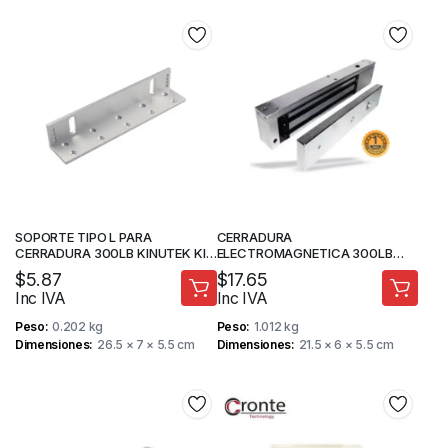
SOPORTE TIPO L PARA
CERRADURA
CERRADURA 300LB KINUTEK KI-
ELECTROMAGNETICA 300LB
Y180L
KINUTEK KI-GY180
$
5.87
$
17.65
Inc IVA
Inc IVA
Peso
0.202 kg
Peso
1.012 kg
Dimensiones
26.5 × 7 × 5.5 cm
Dimensiones
21.5 × 6 × 5.5 cm